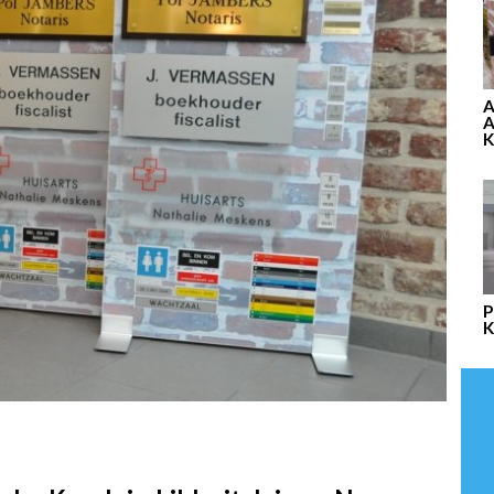
A
K
P
K