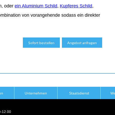
on, oder
ein Aluminium Schild
,
Kupferes Schild
,
ombination von vorangehende sodass ein direkter
Sofort bestellen
Angebot anfragen
on
Unternehmen
Staatsdienst
We
0-12.00