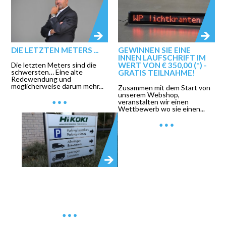
DIE LETZTEN METERS ...
GEWINNEN SIE EINE
INNEN LAUFSCHRIFT IM
Die letzten Meters sind die
WERT VON € 350,00 (*) -
schwersten… Eine alte
GRATIS TEILNAHME!
Redewendung und
möglicherweise darum mehr...
Zusammen mit dem Start von
unserem Webshop,
veranstalten wir einen
Wettbewerb wo sie einen...