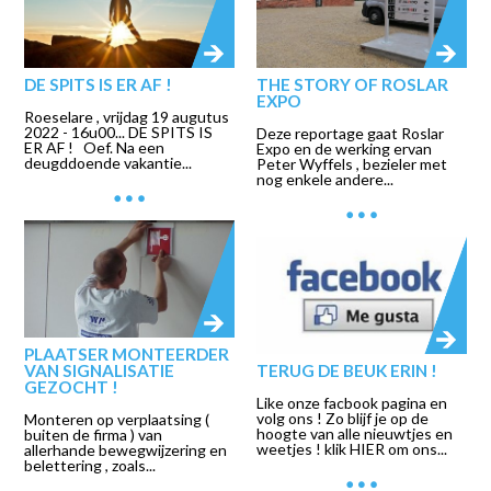
DE SPITS IS ER AF !
THE STORY OF ROSLAR
EXPO
Roeselare , vrijdag 19 augutus
2022 - 16u00... DE SPITS IS
Deze reportage gaat Roslar
ER AF ! Oef. Na een
Expo en de werking ervan
deugddoende vakantie...
Peter Wyffels , bezieler met
nog enkele andere...
PLAATSER MONTEERDER
VAN SIGNALISATIE
TERUG DE BEUK ERIN !
GEZOCHT !
Like onze facbook pagina en
volg ons ! Zo blijf je op de
Monteren op verplaatsing (
hoogte van alle nieuwtjes en
buiten de firma ) van
weetjes ! klik HIER om ons...
allerhande bewegwijzering en
belettering , zoals...