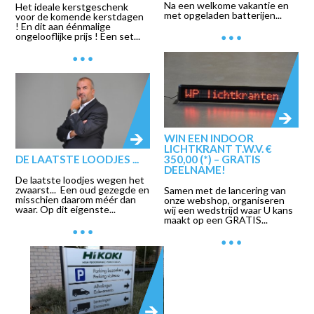
Na een welkome vakantie en
Het ideale kerstgeschenk
met opgeladen batterijen...
voor de komende kerstdagen
! En dit aan éénmalige
ongelooflijke prijs ! Een set...
WIN EEN INDOOR
LICHTKRANT T.W.V. €
DE LAATSTE LOODJES ...
350,00 (*) – GRATIS
DEELNAME!
De laatste loodjes wegen het
zwaarst... Een oud gezegde en
Samen met de lancering van
misschien daarom méér dan
onze webshop, organiseren
waar. Op dit eigenste...
wij een wedstrijd waar U kans
maakt op een GRATIS...