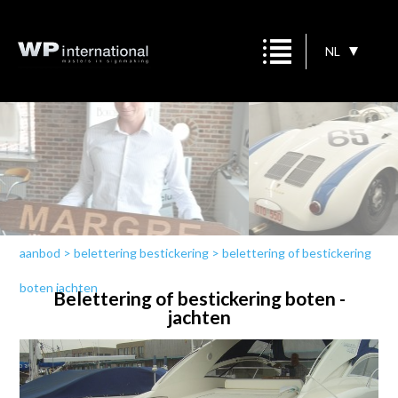
NL
aanbod
>
belettering bestickering
>
belettering of bestickering
boten jachten
Belettering of bestickering boten -
jachten