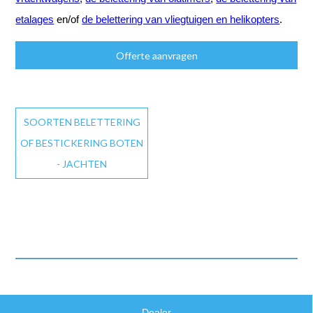
etalages
en/of
de belettering van vliegtuigen en helikopters
.
Offerte aanvragen
SOORTEN BELETTERING
OF BESTICKERING BOTEN
- JACHTEN
Dealer