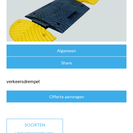
Algemeen
Share
verkeersdrempel
Offerte aanvragen
SOORTEN