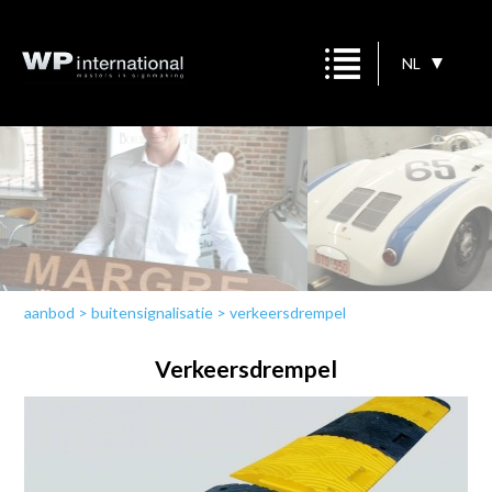
NL
aanbod
>
buitensignalisatie
>
verkeersdrempel
Verkeersdrempel