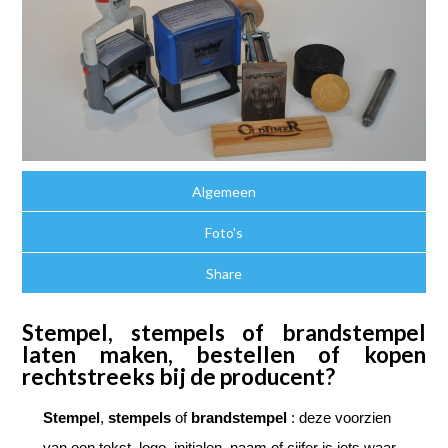
Algemeen
Foto's
Share
Stempel, stempels of brandstempel
laten maken, bestellen of kopen
rechtstreeks bij de producent?
Stempel
,
stempels
of
brandstempel
: deze voorzien
van een tekst, logo, initialen, naam of cijfer is iets waar