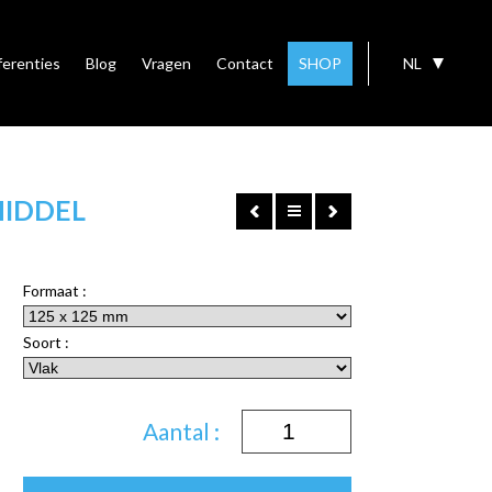
ferenties
Blog
Vragen
Contact
SHOP
NL
MIDDEL
Formaat :
Soort :
Aantal :