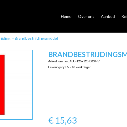
Home
Over ons
Aanbod
Re
ijding
>
Brandbestrijdingsmiddel
BRANDBESTRIJDINGS
Artikelnummer:
ALU-125x125.B034-V
Leveringstijd:
5 - 10 werkdagen
€
15,63