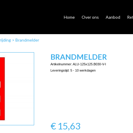
Home
Over ons
Aanbod
Re
ijding
>
Brandmelder
BRANDMELDER
Artikelnummer:
ALU-125x125.B030-V-I
Leveringstijd:
5 - 10 werkdagen
€
15,63