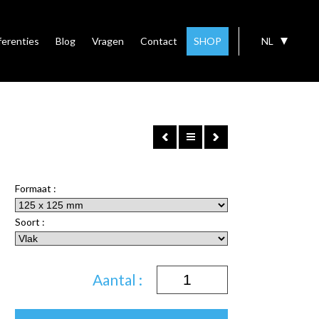
ferenties
Blog
Vragen
Contact
SHOP
NL
Formaat :
Soort :
Aantal :