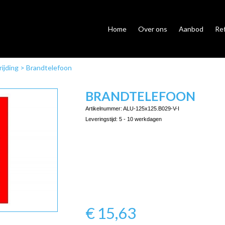
Home
Over ons
Aanbod
Re
ijding
>
Brandtelefoon
BRANDTELEFOON
Artikelnummer:
ALU-125x125.B029-V-I
Leveringstijd:
5 - 10 werkdagen
€
15,63