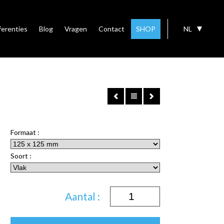
ferenties
Blog
Vragen
Contact
SHOP
NL
Formaat :
Soort :
Aantal :