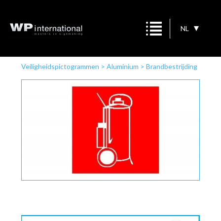
NL
Veiligheidspictogrammen
>
Aluminium
>
Brandbestrijding
>
Poederwagen