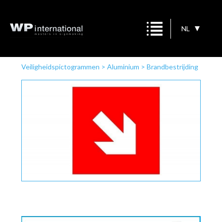
NL
Veiligheidspictogrammen
>
Aluminium
>
Brandbestrijding
>
rood/witte pijl diagonaal