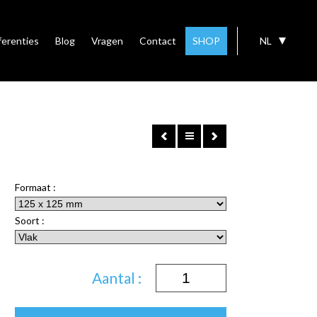
ferenties
Blog
Vragen
Contact
SHOP
NL
Formaat :
Soort :
Aantal :