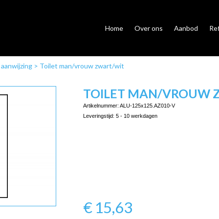
Home
Over ons
Aanbod
Re
 aanwijzing
>
Toilet man/vrouw zwart/wit
TOILET MAN/VROUW 
Artikelnummer:
ALU-125x125.AZ010-V
Leveringstijd:
5 - 10 werkdagen
€
15,63