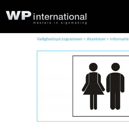
Veiligheidspictogrammen
>
Aluminium
>
Informatie