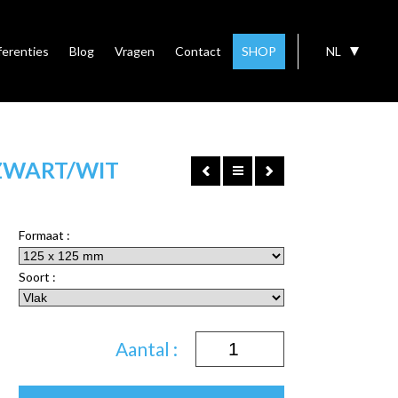
ferenties
Blog
Vragen
Contact
SHOP
NL
ZWART/WIT
Formaat :
Soort :
Aantal :