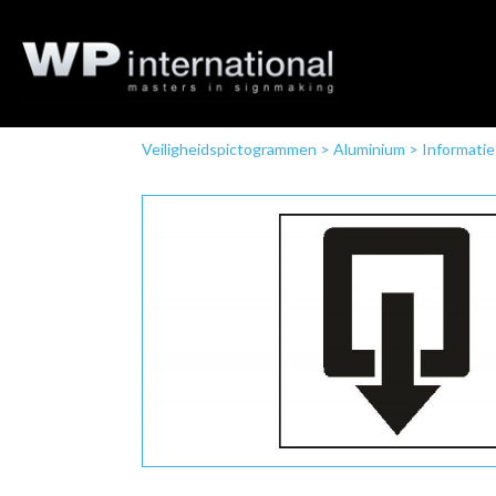
Veiligheidspictogrammen
>
Aluminium
>
Informatie