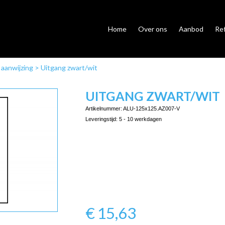
Home
Over ons
Aanbod
Re
 aanwijzing
>
Uitgang zwart/wit
UITGANG ZWART/WIT
Artikelnummer:
ALU-125x125.AZ007-V
Leveringstijd:
5 - 10 werkdagen
€
15,63