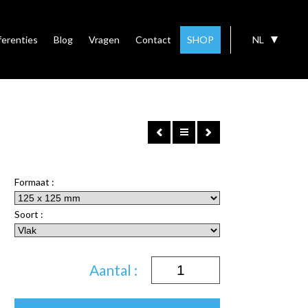
ferenties
Blog
Vragen
Contact
SHOP
NL
Formaat :
Soort :
Aantal :