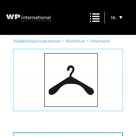
NL
Veiligheidspictogrammen
>
Aluminium
>
Informatie
aanwijzing
>
Vestiaire zwart/wit