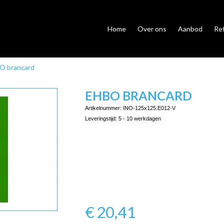
Home
Over ons
Aanbod
Re
O brancard
EHBO BRANCARD
Artikelnummer:
INO-125x125.E012-V
Leveringstijd:
5 - 10 werkdagen
€
20,41