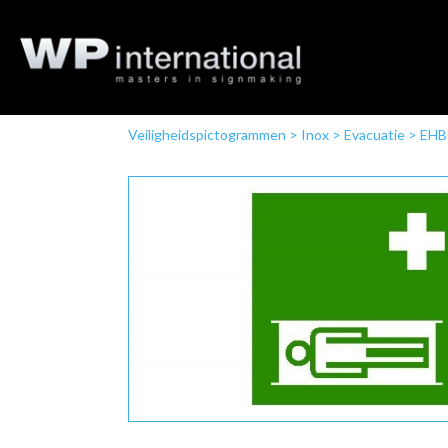
Veiligheidspictogrammen
>
Inox
>
Evacuatie
>
EHB