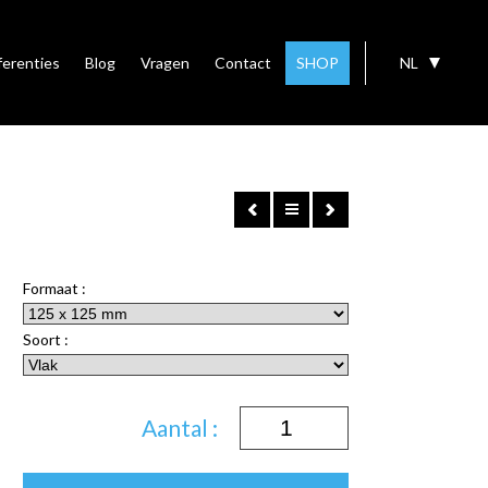
ferenties
Blog
Vragen
Contact
SHOP
NL
Formaat :
Soort :
Aantal :