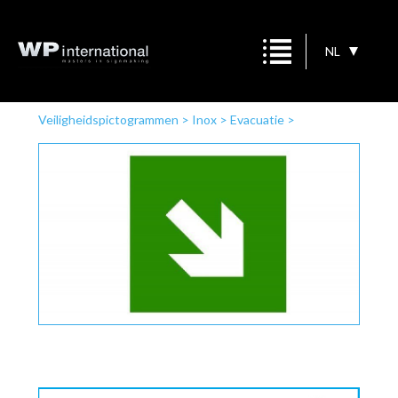
NL
Veiligheidspictogrammen
>
Inox
>
Evacuatie
>
Groen/witte pijl diagonaal