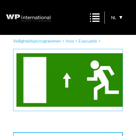
NL
Veiligheidspictogrammen
>
Inox
>
Evacuatie
>
Nooduitgang naar boven persoon naar links