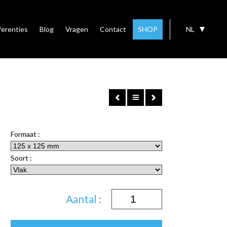
ferenties
Blog
Vragen
Contact
SHOP
NL
Formaat :
Soort :
Aantal :