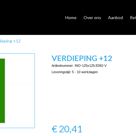
Home
Over ons
Aanbod
Re
ieping +12
VERDIEPING +12
Artikelnummer:
INO-125x125.E092-V
Leveringstijd:
5 - 10 werkdagen
€
20,41