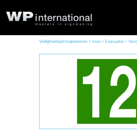
Veiligheidspictogrammen
>
Inox
>
Evacuatie
>
Verd