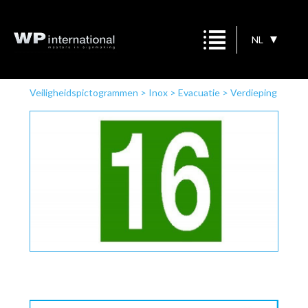
NL
Veiligheidspictogrammen
>
Inox
>
Evacuatie
>
Verdieping
+16