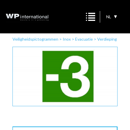
NL
Veiligheidspictogrammen
>
Inox
>
Evacuatie
>
Verdieping
-3