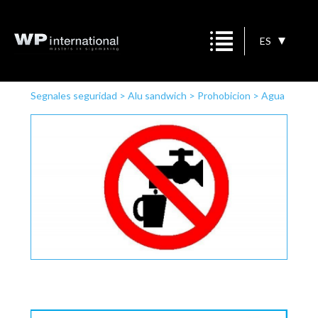
ES
Segnales seguridad
>
Alu sandwich
>
Prohobicion
>
Agua
no potable