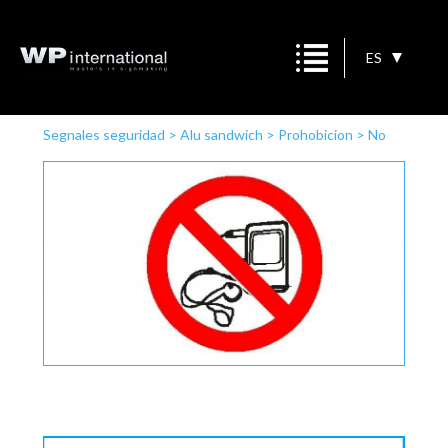
ES
Segnales seguridad
>
Alu sandwich
>
Prohobicion
>
No
reproductor MP3