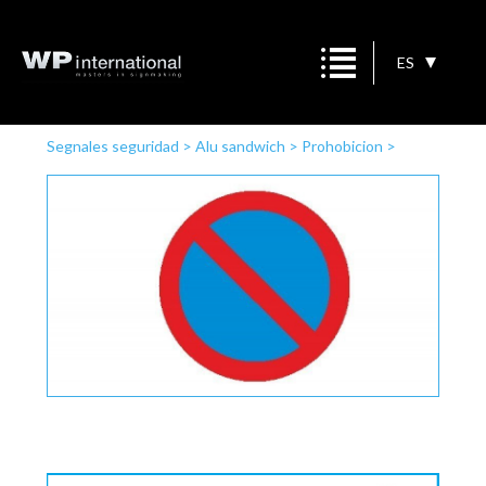
ES
Segnales seguridad
>
Alu sandwich
>
Prohobicion
>
Prohibido aparacar