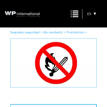
ES
Segnales seguridad
>
Alu sandwich
>
Prohobicion
>
Prohobido encender fuego