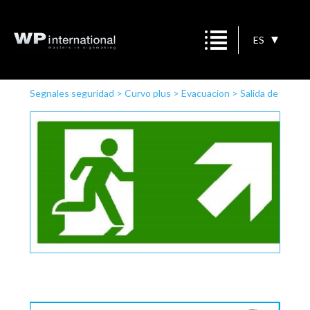
ES
Segnales seguridad
>
Curvo plus
>
Evacuacion
>
Salida de
emergencia a la derecha arriba