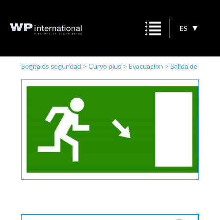
ES
Segnales seguridad
>
Curvo plus
>
Evacuacion
>
Salida de
emergencia a la derecha descender