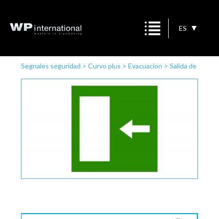
ES
Segnales seguridad
>
Curvo plus
>
Evacuacion
>
Salida de
emergencia a la izquierda/derecha