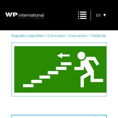
ES
Segnales seguridad
>
Curvo plus
>
Evacuacion
>
Salida de
emergencia escalera a la izquierda descender