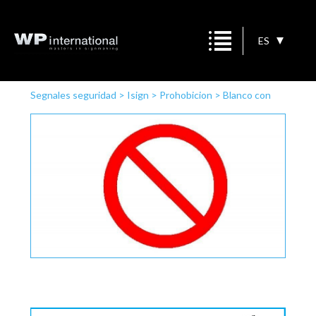
ES
Segnales seguridad
>
Isign
>
Prohobicion
>
Blanco con
línea