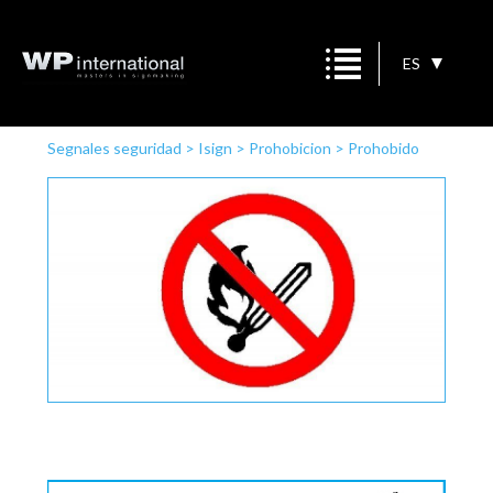
ES
Segnales seguridad
>
Isign
>
Prohobicion
>
Prohobido
encender fuego