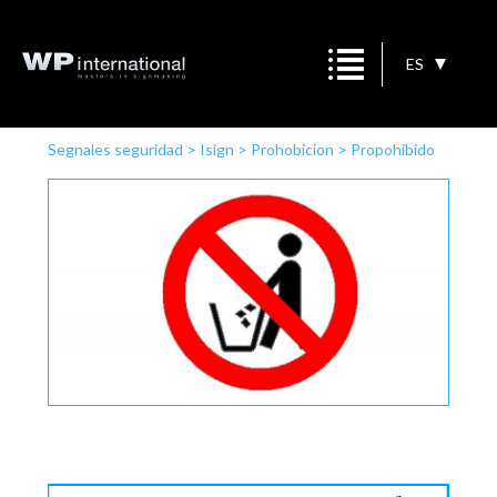
ES
Segnales seguridad
>
Isign
>
Prohobicion
>
Propohibido
arrojar objetos al suelo