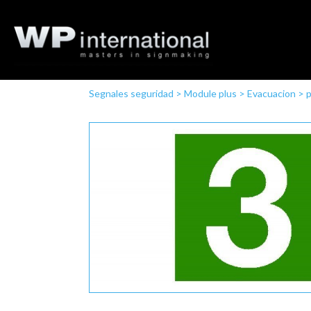
Segnales seguridad
>
Module plus
>
Evacuacion
>
p