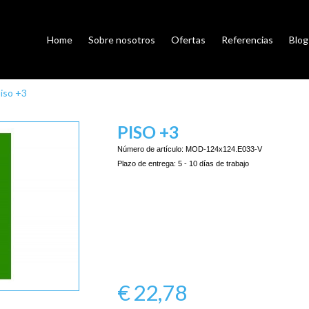
Home
Sobre nosotros
Ofertas
Referencias
Blog
iso +3
PISO +3
Número de artículo:
MOD-124x124.E033-V
Plazo de entrega:
5 - 10 días de trabajo
€
22,78