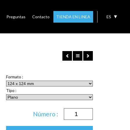
Preguntas
Contacto
TIENDA EN LINEA
ES
Formato :
Tipo :
Número :