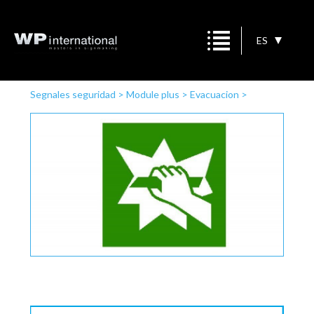
ES
Segnales seguridad
>
Module plus
>
Evacuacion
>
Rompase en caso de emergencia