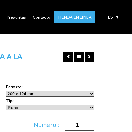
Preguntas
Contacto
TIENDA EN LINEA
ES
A A LA
Formato :
Tipo :
Número :