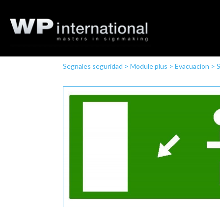
Segnales seguridad
>
Module plus
>
Evacuacion
>
S