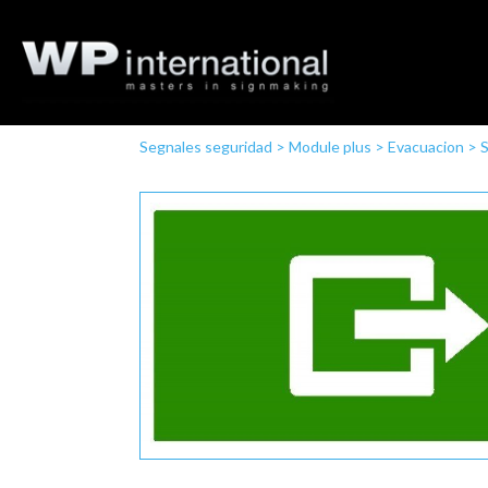
Segnales seguridad
>
Module plus
>
Evacuacion
>
S