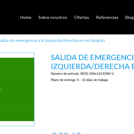
Home
Sobre nosotros
Ofertas
Referencias
Blog
alida de emergencia a la izquierda/derecha en rectángulo
SALIDA DE EMERGENCI
IZQUIERDA/DERECHA 
Número de artículo:
MOD-200x124.E065-V
Plazo de entrega:
5 - 10 días de trabajo