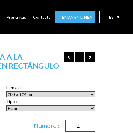
Preguntas
Contacto
TIENDA EN LINEA
ES
A A LA
EN RECTÁNGULO
Formato :
Tipo :
Número :