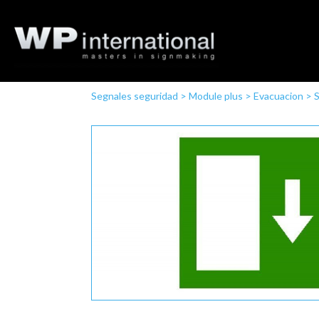
Segnales seguridad
>
Module plus
>
Evacuacion
>
S