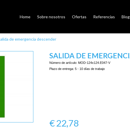
Home
Sobre nosotros
Ofertas
Referencias
Blog
alida de emergencia descender
SALIDA DE EMERGENC
Número de artículo:
MOD-124x124.E047-V
Plazo de entrega:
5 - 10 días de trabajo
€
22,78