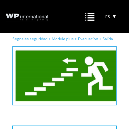
ES
Segnales seguridad
>
Module plus
>
Evacuacion
>
Salida
de emergencia escalera a la izquierda descender