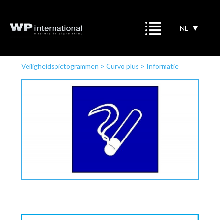
NL
Veiligheidspictogrammen
>
Curvo plus
>
Informatie
aanwijzing
>
Roken toegestaan