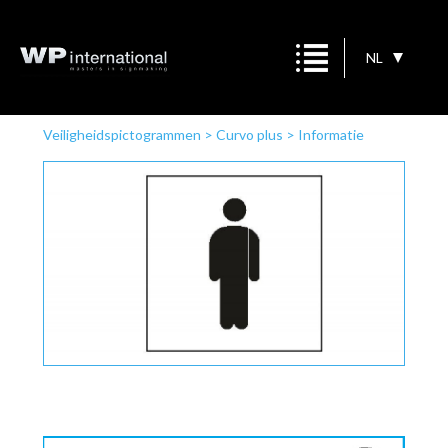
NL
Veiligheidspictogrammen
>
Curvo plus
>
Informatie
aanwijzing
>
Toilet heren zwart/wit