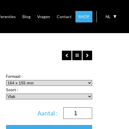
ferenties
Blog
Vragen
Contact
SHOP
NL
Formaat :
Soort :
Aantal :