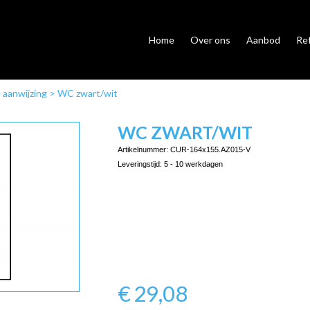
Home
Over ons
Aanbod
Re
 aanwijzing
>
WC zwart/wit
WC ZWART/WIT
Artikelnummer:
CUR-164x155.AZ015-V
Leveringstijd:
5 - 10 werkdagen
€
29,08