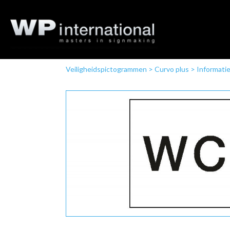
Veiligheidspictogrammen
>
Curvo plus
>
Informatie