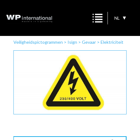
NL
Veiligheidspictogrammen
>
Isign
>
Gevaar
>
Elektriciteit
230/400 volt