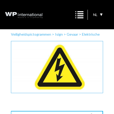
NL
Veiligheidspictogrammen
>
Isign
>
Gevaar
>
Elektrische
spanning