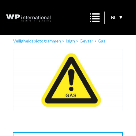
NL
Veiligheidspictogrammen
>
Isign
>
Gevaar
>
Gas