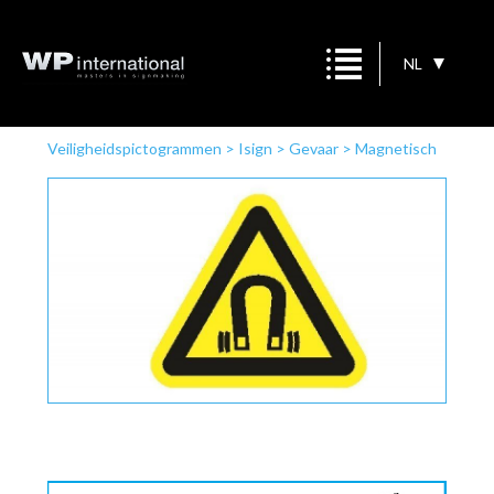
NL
Veiligheidspictogrammen
>
Isign
>
Gevaar
>
Magnetisch
veld