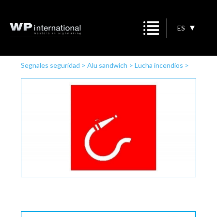
ES
Segnales seguridad
>
Alu sandwich
>
Lucha incendios
>
Boca de incendio