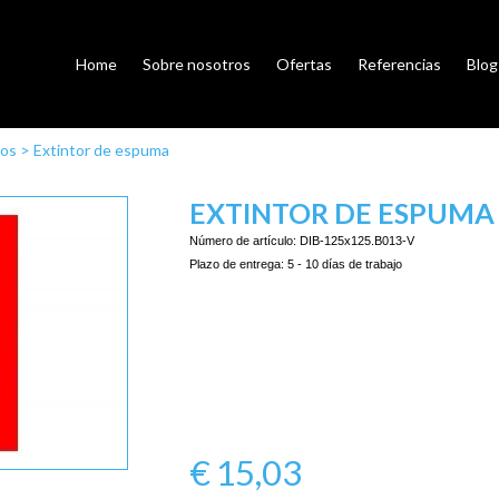
Home
Sobre nosotros
Ofertas
Referencias
Blog
ios
>
Extintor de espuma
EXTINTOR DE ESPUMA
Número de artículo:
DIB-125x125.B013-V
Plazo de entrega:
5 - 10 días de trabajo
€
15,03