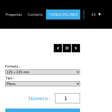
Preguntas
Contacto
TIENDA EN LINEA
ES
Formato :
Tipo :
Número :