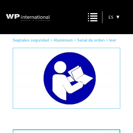
ES
Segnales seguridad
>
Aluminium
>
Senal de orden
>
leer
las instrucciones