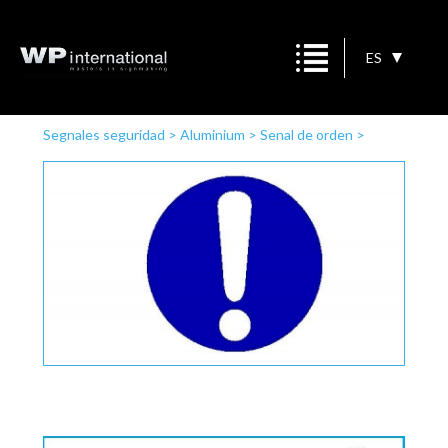
ES
Segnales seguridad
>
Aluminium
>
Senal de orden
>
mando general