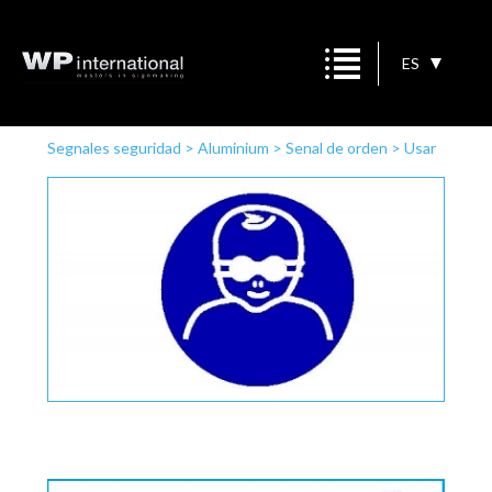
ES
Segnales seguridad
>
Aluminium
>
Senal de orden
>
Usar
gafas de protección niño/niña